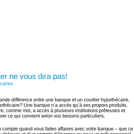
JOIGNEZ-VOUS À NOTRE
RTIER
SOLUTIONS
CALCULATRICES
CENTRE D’APPRENTIS
er ne vous dira pas!
caires
ande différence entre une banque et un courtier hypothécaire,
othécaire? Une banque n’a accès qu’à ses propres produits,
re, comme moi, a accès à plusieurs institutions prêteuses et
ver ce qui convient selon vos besoins particuliers.
en compte quand vous faites affaires avec votre banque – que ce