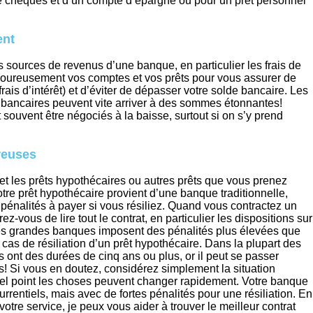
te chèques et d’un compte d’épargne ou pour un prêt personnel
ent
s sources de revenus d’une banque, en particulier les frais de
rigoureusement vos comptes et vos prêts pour vous assurer de
 frais d’intérêt) et d’éviter de dépasser votre solde bancaire. Les
is bancaires peuvent vite arriver à des sommes étonnantes!
souvent être négociés à la baisse, surtout si on s’y prend
reuses
et les prêts hypothécaires ou autres prêts que vous prenez
otre prêt hypothécaire provient d’une banque traditionnelle,
pénalités à payer si vous résiliez. Quand vous contractez un
z-vous de lire tout le contrat, en particulier les dispositions sur
les grandes banques imposent des pénalités plus élevées que
 cas de résiliation d’un prêt hypothécaire. Dans la plupart des
 ont des durées de cinq ans ou plus, or il peut se passer
 Si vous en doutez, considérez simplement la situation
uel point les choses peuvent changer rapidement. Votre banque
rrentiels, mais avec de fortes pénalités pour une résiliation. En
votre service, je peux vous aider à trouver le meilleur contrat