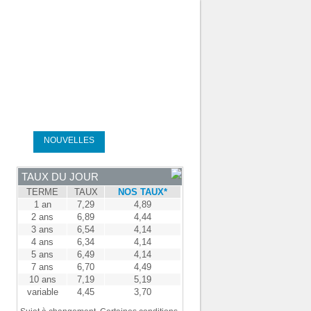
 ÉQUIPE
-
CONNEXION DES COURTIERS
-
ENGLISH
SAGE
NOUVELLES
Demandez un prêt
TAUX DU JOUR
TERME
TAUX
NOS TAUX*
1 an
7,29
4,89
2 ans
6,89
4,44
3 ans
6,54
4,14
4 ans
6,34
4,14
5 ans
6,49
4,14
7 ans
6,70
4,49
10 ans
7,19
5,19
variable
4,45
3,70