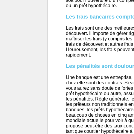
soit pour l’ouverture d’un comp
ou un prêt hypothécaire.
Les frais bancaires compt
Les frais sont une des meilleure
découvert. Il importe de gérer 
maîtriser les frais (y compris les
frais de découvert et autres fra
Heureusement, les frais peuvent 
rapidement.
Les pénalités sont doulou
Une banque est une entreprise, 
chez elle sont des contrats. Si v
vous aurez sans doute de fortes 
prêt hypothécaire ou autre, assure
les pénalités. Règle générale, 
les prêteurs non traditionnels en
banques, les prêts hypothécaires
beaucoup de choses en cinq ans!
mondiale actuelle pour voir à q
propose peut-être des taux concu
tant que courtier hypothécaire à 