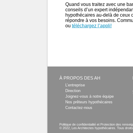
Quand vous traitez avec une banq
conseils d’un expert indépendant
hypothécaires au-delà de ceux d
répondre à vos besoins. Communi
ou
téléchargez l’appli!
À PROPOS DES AH
L’entreprise
Direction
Joignez-vous à notre équipe
Nos prêteurs hypothécaires
Contactez-nous
Politique de confidentialité et Protection des rens
© 2022, Les Architectes hypothécaires. Tous droit